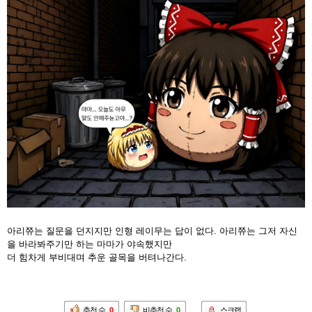
아리쮸는 질문을 던지지만 인형 레이무는 답이 없다. 아리쮸는 그저 자신
을 바라봐주기만 하는 마마가 야속했지만
더 힘차게 부비대며 추운 골목을 버텨나간다.
추천 수
0
비추천 수
0
스크랩