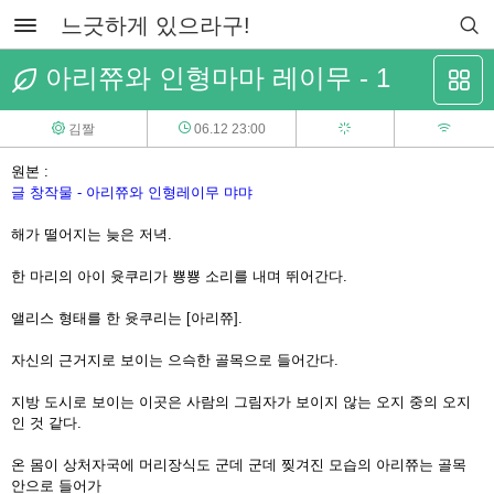
느긋하게 있으라구!
아리쮸와 인형마마 레이무 - 1
김짤
06.12 23:00
원본 :
글 창작물 - 아리쮸와 인형레이무 먀먀
해가 떨어지는 늦은 저녁.
한 마리의 아이 윳쿠리가 뿅뿅 소리를 내며 뛰어간다.
앨리스 형태를 한 윳쿠리는 [아리쮸].
자신의 근거지로 보이는 으슥한 골목으로 들어간다.
지방 도시로 보이는 이곳은 사람의 그림자가 보이지 않는 오지 중의 오지
인 것 같다.
온 몸이 상처자국에 머리장식도 군데 군데 찢겨진 모습의 아리쮸는 골목
안으로 들어가